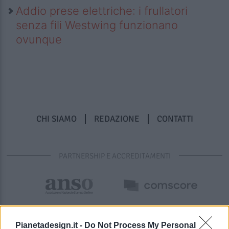
Addio prese elettriche: i frullatori
senza fili Westwing funzionano
ovunque
CHI SIAMO
REDAZIONE
CONTATTI
PARTNERSHIP E ACCREDITAMENTI
Pianetadesign.it -
Do Not Process My Personal