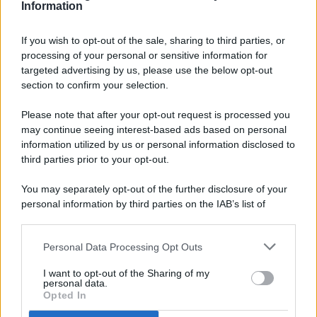
Information
If you wish to opt-out of the sale, sharing to third parties, or
processing of your personal or sensitive information for
targeted advertising by us, please use the below opt-out
© 2026 - Pianeta Design - P.IVA 04827280654 - Testata
section to confirm your selection.
Registrata Al Tribunale Di Nocera Inferiore N. 8/2020 - RG N.
1336/2020
Please note that after your opt-out request is processed you
ISCRIZIONE AL ROC N. 35792 – ISCRITTA ALL’ANSO
may continue seeing interest-based ads based on personal
(ASSOCIAZIONE NAZIONALE STAMPA ONLINE)
information utilized by us or personal information disclosed to
third parties prior to your opt-out.
PRIVACY E NOTIFICHE
You may separately opt-out of the further disclosure of your
personal information by third parties on the IAB’s list of
PREFERENZE PRIVACY
downstream participants.
MAPPA DEL SITO
Personal Data Processing Opt Outs
This information may also be disclosed by us to third parties
on the IAB’s List of Downstream Participants that may further
I want to opt-out of the Sharing of my
disclose it to other third parties.
personal data.
Opted In