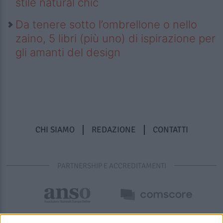
stile natural chic
Da tenere sotto l’ombrellone o nello
zaino, 5 libri (più uno) di ispirazione per
gli amanti del design
CHI SIAMO
REDAZIONE
CONTATTI
PARTNERSHIP E ACCREDITAMENTI