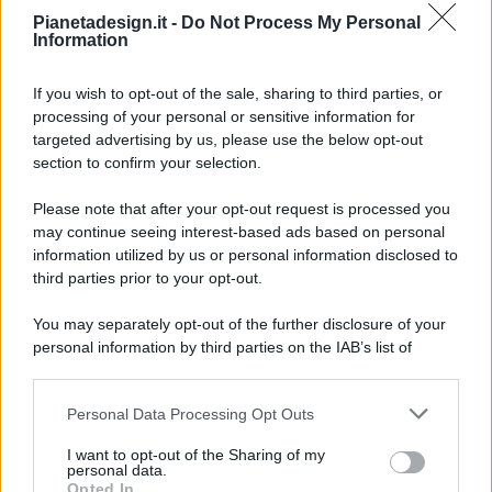
Pianetadesign.it -
Do Not Process My Personal
Information
If you wish to opt-out of the sale, sharing to third parties, or
processing of your personal or sensitive information for
targeted advertising by us, please use the below opt-out
© 2026 - Pianeta Design - P.IVA 04827280654 - Testata
section to confirm your selection.
Registrata Al Tribunale Di Nocera Inferiore N. 8/2020 - RG N.
1336/2020
Please note that after your opt-out request is processed you
ISCRIZIONE AL ROC N. 35792 – ISCRITTA ALL’ANSO
may continue seeing interest-based ads based on personal
(ASSOCIAZIONE NAZIONALE STAMPA ONLINE)
information utilized by us or personal information disclosed to
third parties prior to your opt-out.
PRIVACY E NOTIFICHE
You may separately opt-out of the further disclosure of your
personal information by third parties on the IAB’s list of
PREFERENZE PRIVACY
downstream participants.
MAPPA DEL SITO
Personal Data Processing Opt Outs
This information may also be disclosed by us to third parties
on the IAB’s List of Downstream Participants that may further
I want to opt-out of the Sharing of my
disclose it to other third parties.
personal data.
Opted In