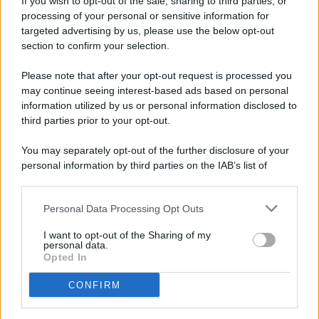
If you wish to opt-out of the sale, sharing to third parties, or
processing of your personal or sensitive information for
targeted advertising by us, please use the below opt-out
© 2026 - Pianeta Design - P.IVA 04827280654 - Testata
section to confirm your selection.
Registrata Al Tribunale Di Nocera Inferiore N. 8/2020 - RG N.
1336/2020
Please note that after your opt-out request is processed you
ISCRIZIONE AL ROC N. 35792 – ISCRITTA ALL’ANSO
may continue seeing interest-based ads based on personal
(ASSOCIAZIONE NAZIONALE STAMPA ONLINE)
information utilized by us or personal information disclosed to
third parties prior to your opt-out.
PRIVACY E NOTIFICHE
You may separately opt-out of the further disclosure of your
personal information by third parties on the IAB’s list of
PREFERENZE PRIVACY
downstream participants.
MAPPA DEL SITO
Personal Data Processing Opt Outs
This information may also be disclosed by us to third parties
on the IAB’s List of Downstream Participants that may further
I want to opt-out of the Sharing of my
disclose it to other third parties.
personal data.
Opted In
CONFIRM