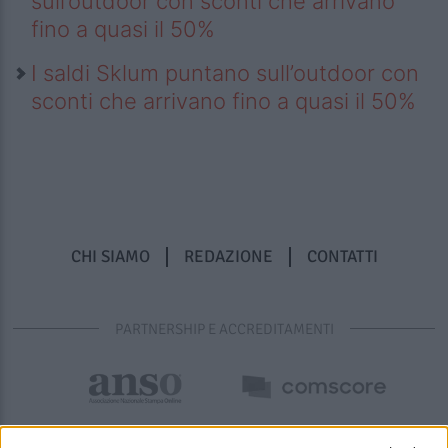
sull’outdoor con sconti che arrivano
fino a quasi il 50%
I saldi Sklum puntano sull’outdoor con
sconti che arrivano fino a quasi il 50%
CHI SIAMO
REDAZIONE
CONTATTI
PARTNERSHIP E ACCREDITAMENTI