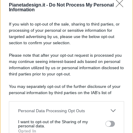
Pianetadesign.it -
Do Not Process My Personal
Information
If you wish to opt-out of the sale, sharing to third parties, or
processing of your personal or sensitive information for
targeted advertising by us, please use the below opt-out
© 2026 - Pianeta Design - P.IVA 04827280654 - Testata
section to confirm your selection.
Registrata Al Tribunale Di Nocera Inferiore N. 8/2020 - RG N.
1336/2020
Please note that after your opt-out request is processed you
ISCRIZIONE AL ROC N. 35792 – ISCRITTA ALL’ANSO
may continue seeing interest-based ads based on personal
(ASSOCIAZIONE NAZIONALE STAMPA ONLINE)
information utilized by us or personal information disclosed to
third parties prior to your opt-out.
PRIVACY E NOTIFICHE
You may separately opt-out of the further disclosure of your
personal information by third parties on the IAB’s list of
PREFERENZE PRIVACY
downstream participants.
MAPPA DEL SITO
Personal Data Processing Opt Outs
This information may also be disclosed by us to third parties
on the IAB’s List of Downstream Participants that may further
I want to opt-out of the Sharing of my
disclose it to other third parties.
personal data.
Opted In