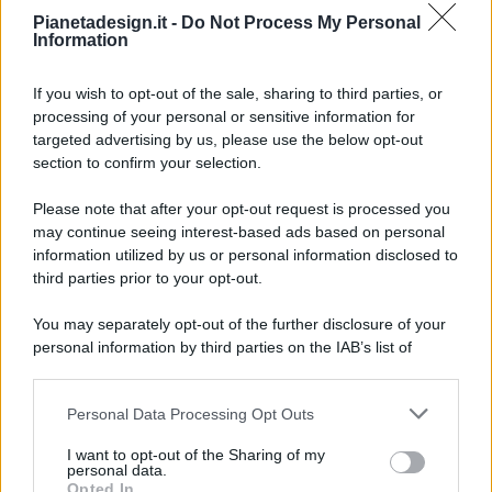
Pianetadesign.it -
Do Not Process My Personal
Information
If you wish to opt-out of the sale, sharing to third parties, or
processing of your personal or sensitive information for
targeted advertising by us, please use the below opt-out
© 2026 - Pianeta Design - P.IVA 04827280654 - Testata
section to confirm your selection.
Registrata Al Tribunale Di Nocera Inferiore N. 8/2020 - RG N.
1336/2020
Please note that after your opt-out request is processed you
ISCRIZIONE AL ROC N. 35792 – ISCRITTA ALL’ANSO
may continue seeing interest-based ads based on personal
(ASSOCIAZIONE NAZIONALE STAMPA ONLINE)
information utilized by us or personal information disclosed to
third parties prior to your opt-out.
PRIVACY E NOTIFICHE
You may separately opt-out of the further disclosure of your
personal information by third parties on the IAB’s list of
PREFERENZE PRIVACY
downstream participants.
MAPPA DEL SITO
Personal Data Processing Opt Outs
This information may also be disclosed by us to third parties
on the IAB’s List of Downstream Participants that may further
I want to opt-out of the Sharing of my
disclose it to other third parties.
personal data.
Opted In