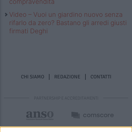
compravendita
Video – Vuoi un giardino nuovo senza
rifarlo da zero? Bastano gli arredi giusti
firmati Deghi
CHI SIAMO
REDAZIONE
CONTATTI
PARTNERSHIP E ACCREDITAMENTI