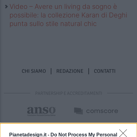
Video – Avere un living da sogno è
possibile: la collezione Karan di Deghi
punta sullo stile natural chic
CHI SIAMO
REDAZIONE
CONTATTI
PARTNERSHIP E ACCREDITAMENTI
Pianetadesign.it -
Do Not Process My Personal