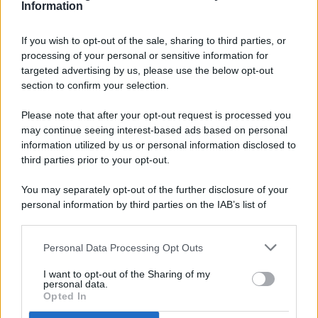
Information
If you wish to opt-out of the sale, sharing to third parties, or
processing of your personal or sensitive information for
targeted advertising by us, please use the below opt-out
© 2026 - Pianeta Design - P.IVA 04827280654 - Testata
section to confirm your selection.
Registrata Al Tribunale Di Nocera Inferiore N. 8/2020 - RG N.
1336/2020
Please note that after your opt-out request is processed you
ISCRIZIONE AL ROC N. 35792 – ISCRITTA ALL’ANSO
may continue seeing interest-based ads based on personal
(ASSOCIAZIONE NAZIONALE STAMPA ONLINE)
information utilized by us or personal information disclosed to
third parties prior to your opt-out.
PRIVACY E NOTIFICHE
You may separately opt-out of the further disclosure of your
personal information by third parties on the IAB’s list of
PREFERENZE PRIVACY
downstream participants.
MAPPA DEL SITO
Personal Data Processing Opt Outs
This information may also be disclosed by us to third parties
on the IAB’s List of Downstream Participants that may further
I want to opt-out of the Sharing of my
disclose it to other third parties.
personal data.
Opted In