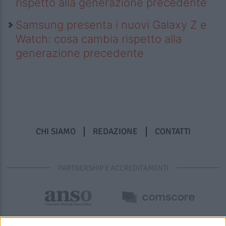
rispetto alla generazione precedente
Samsung presenta i nuovi Galaxy Z e
Watch: cosa cambia rispetto alla
generazione precedente
CHI SIAMO
REDAZIONE
CONTATTI
PARTNERSHIP E ACCREDITAMENTI