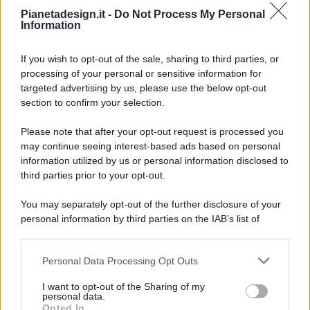
Pianetadesign.it -
Do Not Process My Personal
Information
If you wish to opt-out of the sale, sharing to third parties, or
processing of your personal or sensitive information for
targeted advertising by us, please use the below opt-out
© 2026 - Pianeta Design - P.IVA 04827280654 - Testata
section to confirm your selection.
Registrata Al Tribunale Di Nocera Inferiore N. 8/2020 - RG N.
1336/2020
Please note that after your opt-out request is processed you
ISCRIZIONE AL ROC N. 35792 – ISCRITTA ALL’ANSO
may continue seeing interest-based ads based on personal
(ASSOCIAZIONE NAZIONALE STAMPA ONLINE)
information utilized by us or personal information disclosed to
third parties prior to your opt-out.
PRIVACY E NOTIFICHE
You may separately opt-out of the further disclosure of your
personal information by third parties on the IAB’s list of
PREFERENZE PRIVACY
downstream participants.
MAPPA DEL SITO
Personal Data Processing Opt Outs
This information may also be disclosed by us to third parties
on the IAB’s List of Downstream Participants that may further
I want to opt-out of the Sharing of my
disclose it to other third parties.
personal data.
Opted In