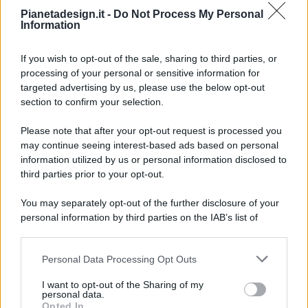
Pianetadesign.it -
Do Not Process My Personal
Information
If you wish to opt-out of the sale, sharing to third parties, or
processing of your personal or sensitive information for
targeted advertising by us, please use the below opt-out
© 2026 - Pianeta Design - P.IVA 04827280654 - Testata
section to confirm your selection.
Registrata Al Tribunale Di Nocera Inferiore N. 8/2020 - RG N.
1336/2020
Please note that after your opt-out request is processed you
ISCRIZIONE AL ROC N. 35792 – ISCRITTA ALL’ANSO
may continue seeing interest-based ads based on personal
(ASSOCIAZIONE NAZIONALE STAMPA ONLINE)
information utilized by us or personal information disclosed to
third parties prior to your opt-out.
PRIVACY E NOTIFICHE
You may separately opt-out of the further disclosure of your
personal information by third parties on the IAB’s list of
PREFERENZE PRIVACY
downstream participants.
MAPPA DEL SITO
Personal Data Processing Opt Outs
This information may also be disclosed by us to third parties
on the IAB’s List of Downstream Participants that may further
I want to opt-out of the Sharing of my
disclose it to other third parties.
personal data.
Opted In