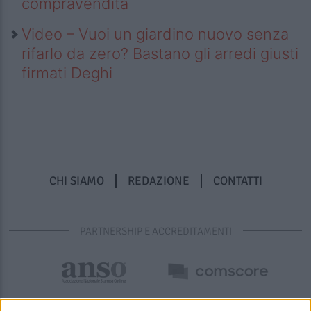
compravendita
Video – Vuoi un giardino nuovo senza
rifarlo da zero? Bastano gli arredi giusti
firmati Deghi
CHI SIAMO
REDAZIONE
CONTATTI
PARTNERSHIP E ACCREDITAMENTI