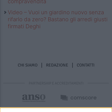
compravendita
Video – Vuoi un giardino nuovo senza
rifarlo da zero? Bastano gli arredi giusti
firmati Deghi
CHI SIAMO
REDAZIONE
CONTATTI
PARTNERSHIP E ACCREDITAMENTI