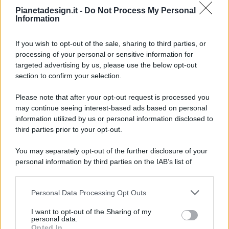
Pianetadesign.it -
Do Not Process My Personal
Information
If you wish to opt-out of the sale, sharing to third parties, or
processing of your personal or sensitive information for
targeted advertising by us, please use the below opt-out
© 2026 - Pianeta Design - P.IVA 04827280654 - Testata
section to confirm your selection.
Registrata Al Tribunale Di Nocera Inferiore N. 8/2020 - RG N.
1336/2020
Please note that after your opt-out request is processed you
ISCRIZIONE AL ROC N. 35792 – ISCRITTA ALL’ANSO
may continue seeing interest-based ads based on personal
(ASSOCIAZIONE NAZIONALE STAMPA ONLINE)
information utilized by us or personal information disclosed to
third parties prior to your opt-out.
PRIVACY E NOTIFICHE
You may separately opt-out of the further disclosure of your
personal information by third parties on the IAB’s list of
PREFERENZE PRIVACY
downstream participants.
MAPPA DEL SITO
Personal Data Processing Opt Outs
This information may also be disclosed by us to third parties
on the IAB’s List of Downstream Participants that may further
I want to opt-out of the Sharing of my
disclose it to other third parties.
personal data.
Opted In