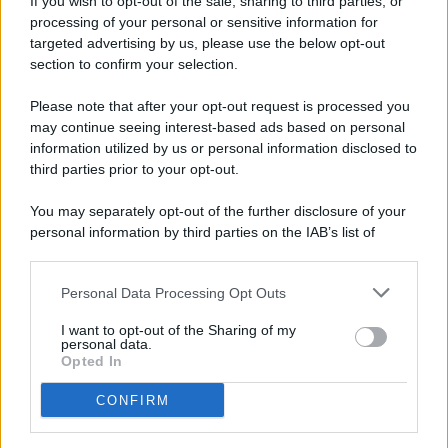
If you wish to opt-out of the sale, sharing to third parties, or
processing of your personal or sensitive information for
targeted advertising by us, please use the below opt-out
© 2026 - Pianeta Design - P.IVA 04827280654 - Testata
section to confirm your selection.
Registrata Al Tribunale Di Nocera Inferiore N. 8/2020 - RG N.
1336/2020
Please note that after your opt-out request is processed you
ISCRIZIONE AL ROC N. 35792 – ISCRITTA ALL’ANSO
may continue seeing interest-based ads based on personal
(ASSOCIAZIONE NAZIONALE STAMPA ONLINE)
information utilized by us or personal information disclosed to
third parties prior to your opt-out.
PRIVACY E NOTIFICHE
You may separately opt-out of the further disclosure of your
personal information by third parties on the IAB’s list of
PREFERENZE PRIVACY
downstream participants.
MAPPA DEL SITO
Personal Data Processing Opt Outs
This information may also be disclosed by us to third parties
on the IAB’s List of Downstream Participants that may further
I want to opt-out of the Sharing of my
disclose it to other third parties.
personal data.
Opted In
CONFIRM