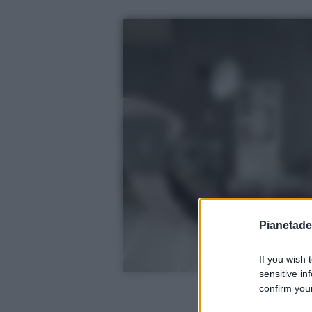
Pianetades
If you wish 
sensitive in
confirm your