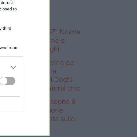
nterest-
o sapevi che...
closed to
 third
ODERNO ABITARE: Nuove
itudini domestiche e
Downstream
namismo dei luoghi
deo – Avere un living da
gno è possibile: la
llezione Karan di Deghi
nta sullo stile natural chic
ere un living da sogno è
ssibile: la collezione
ran di Deghi punta sullo
ile natural chic