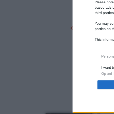
Please note
based ads b
third parties
You may sepa
parties on t
This informa
Participants
Persona
I want t
Opted 