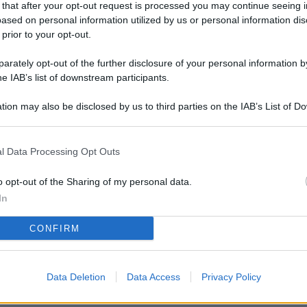
 that after your opt-out request is processed you may continue seeing i
L
ased on personal information utilized by us or personal information dis
 prior to your opt-out.
rately opt-out of the further disclosure of your personal information by
M
he IAB’s list of downstream participants.
ab
tion may also be disclosed by us to third parties on the IAB’s List of 
di
 that may further disclose it to other third parties.
Vi
l Data Processing Opt Outs
so
co
o opt-out of the Sharing of my personal data.
pu
In
Av
CONFIRM
po
Ka
Data Deletion
Data Access
Privacy Policy
st