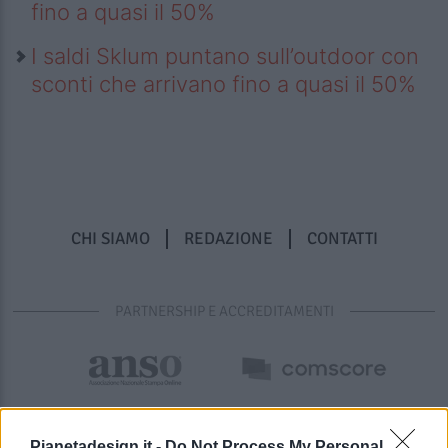
fino a quasi il 50%
I saldi Sklum puntano sull’outdoor con
sconti che arrivano fino a quasi il 50%
CHI SIAMO
REDAZIONE
CONTATTI
PARTNERSHIP E ACCREDITAMENTI
Pianetadesign.it -
Do Not Process My Personal