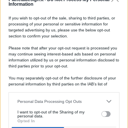
Information
If you wish to opt-out of the sale, sharing to third parties, or
processing of your personal or sensitive information for
targeted advertising by us, please use the below opt-out
© 2026 - Pianeta Design - P.IVA 04827280654 - Testata
section to confirm your selection.
Registrata Al Tribunale Di Nocera Inferiore N. 8/2020 - RG N.
1336/2020
Please note that after your opt-out request is processed you
ISCRIZIONE AL ROC N. 35792 – ISCRITTA ALL’ANSO
may continue seeing interest-based ads based on personal
(ASSOCIAZIONE NAZIONALE STAMPA ONLINE)
information utilized by us or personal information disclosed to
third parties prior to your opt-out.
PRIVACY E NOTIFICHE
You may separately opt-out of the further disclosure of your
personal information by third parties on the IAB’s list of
PREFERENZE PRIVACY
downstream participants.
MAPPA DEL SITO
Personal Data Processing Opt Outs
This information may also be disclosed by us to third parties
on the IAB’s List of Downstream Participants that may further
I want to opt-out of the Sharing of my
disclose it to other third parties.
personal data.
Opted In