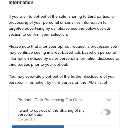
Information
If you wish to opt-out of the sale, sharing to third parties, or
processing of your personal or sensitive information for
targeted advertising by us, please use the below opt-out
© 2026 - Pianeta Design - P.IVA 04827280654 - Testata
section to confirm your selection.
Registrata Al Tribunale Di Nocera Inferiore N. 8/2020 - RG N.
1336/2020
Please note that after your opt-out request is processed you
ISCRIZIONE AL ROC N. 35792 – ISCRITTA ALL’ANSO
may continue seeing interest-based ads based on personal
(ASSOCIAZIONE NAZIONALE STAMPA ONLINE)
information utilized by us or personal information disclosed to
third parties prior to your opt-out.
PRIVACY E NOTIFICHE
You may separately opt-out of the further disclosure of your
personal information by third parties on the IAB’s list of
PREFERENZE PRIVACY
downstream participants.
MAPPA DEL SITO
Personal Data Processing Opt Outs
This information may also be disclosed by us to third parties
on the IAB’s List of Downstream Participants that may further
I want to opt-out of the Sharing of my
disclose it to other third parties.
personal data.
Opted In