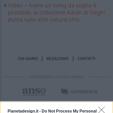
Video – Avere un living da sogno è
possibile: la collezione Karan di Deghi
punta sullo stile natural chic
CHI SIAMO
REDAZIONE
CONTATTI
PARTNERSHIP E ACCREDITAMENTI
Pianetadesign.it -
Do Not Process My Personal