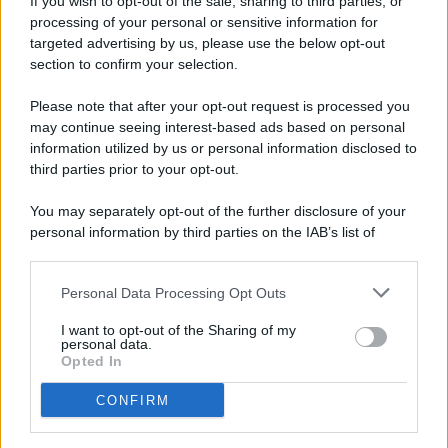
If you wish to opt-out of the sale, sharing to third parties, or
processing of your personal or sensitive information for
targeted advertising by us, please use the below opt-out
© 2026 - Pianeta Design - P.IVA 04827280654 - Testata
section to confirm your selection.
Registrata Al Tribunale Di Nocera Inferiore N. 8/2020 - RG N.
1336/2020
Please note that after your opt-out request is processed you
ISCRIZIONE AL ROC N. 35792 – ISCRITTA ALL’ANSO
may continue seeing interest-based ads based on personal
(ASSOCIAZIONE NAZIONALE STAMPA ONLINE)
information utilized by us or personal information disclosed to
third parties prior to your opt-out.
PRIVACY E NOTIFICHE
You may separately opt-out of the further disclosure of your
personal information by third parties on the IAB’s list of
PREFERENZE PRIVACY
downstream participants.
MAPPA DEL SITO
Personal Data Processing Opt Outs
This information may also be disclosed by us to third parties
on the IAB’s List of Downstream Participants that may further
I want to opt-out of the Sharing of my
disclose it to other third parties.
personal data.
Opted In
CONFIRM