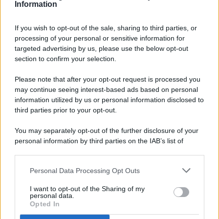
Information
If you wish to opt-out of the sale, sharing to third parties, or
processing of your personal or sensitive information for
targeted advertising by us, please use the below opt-out
© 2026 - Pianeta Design - P.IVA 04827280654 - Testata
section to confirm your selection.
Registrata Al Tribunale Di Nocera Inferiore N. 8/2020 - RG N.
1336/2020
Please note that after your opt-out request is processed you
ISCRIZIONE AL ROC N. 35792 – ISCRITTA ALL’ANSO
may continue seeing interest-based ads based on personal
(ASSOCIAZIONE NAZIONALE STAMPA ONLINE)
information utilized by us or personal information disclosed to
third parties prior to your opt-out.
PRIVACY E NOTIFICHE
You may separately opt-out of the further disclosure of your
personal information by third parties on the IAB’s list of
PREFERENZE PRIVACY
downstream participants.
MAPPA DEL SITO
Personal Data Processing Opt Outs
This information may also be disclosed by us to third parties
on the IAB’s List of Downstream Participants that may further
I want to opt-out of the Sharing of my
disclose it to other third parties.
personal data.
Opted In