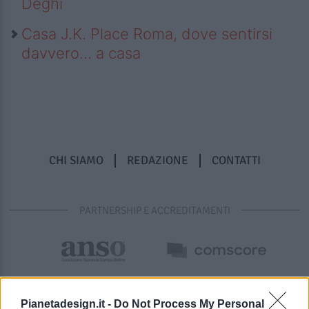
Deghi
Casa J.K. Place Roma, dove sentirsi
davvero… a casa
CHI SIAMO
REDAZIONE
CONTATTI
PARTNERSHIP E ACCREDITAMENTI
Pianetadesign.it -
Do Not Process My Personal