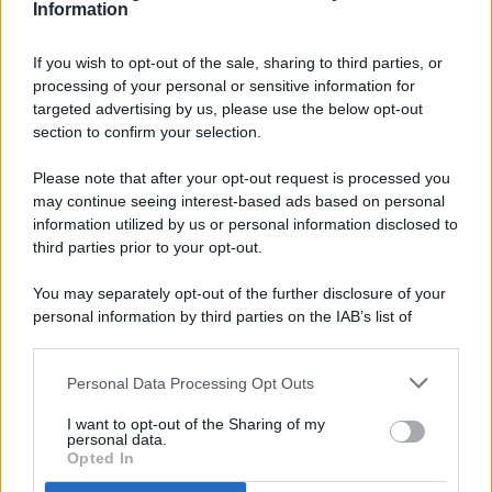
Information
If you wish to opt-out of the sale, sharing to third parties, or
processing of your personal or sensitive information for
targeted advertising by us, please use the below opt-out
© 2026 - Pianeta Design - P.IVA 04827280654 - Testata
section to confirm your selection.
Registrata Al Tribunale Di Nocera Inferiore N. 8/2020 - RG N.
1336/2020
Please note that after your opt-out request is processed you
ISCRIZIONE AL ROC N. 35792 – ISCRITTA ALL’ANSO
may continue seeing interest-based ads based on personal
(ASSOCIAZIONE NAZIONALE STAMPA ONLINE)
information utilized by us or personal information disclosed to
third parties prior to your opt-out.
PRIVACY E NOTIFICHE
You may separately opt-out of the further disclosure of your
personal information by third parties on the IAB’s list of
PREFERENZE PRIVACY
downstream participants.
MAPPA DEL SITO
Personal Data Processing Opt Outs
This information may also be disclosed by us to third parties
on the IAB’s List of Downstream Participants that may further
I want to opt-out of the Sharing of my
disclose it to other third parties.
personal data.
Opted In