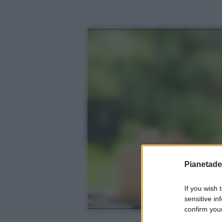
Pianetades
If you wish 
sensitive in
confirm your