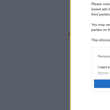
Please note
based ads b
third parties
You may sepa
parties on t
This informa
Participants
Persona
I want t
Opted 