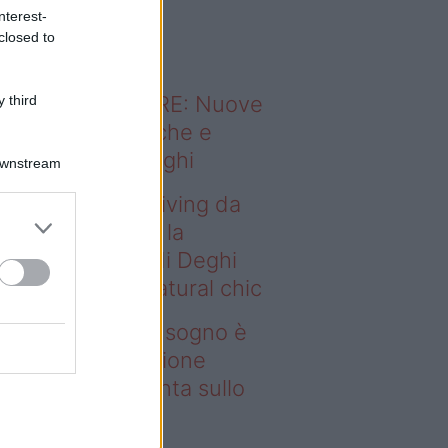
o sapevi che...
nterest-
closed to
ODERNO ABITARE: Nuove
 third
itudini domestiche e
namismo dei luoghi
Downstream
deo – Avere un living da
gno è possibile: la
llezione Karan di Deghi
nta sullo stile natural chic
ere un living da sogno è
ssibile: la collezione
ran di Deghi punta sullo
ile natural chic