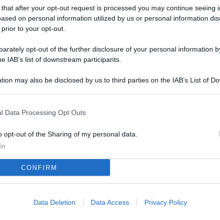
L
 that after your opt-out request is processed you may continue seeing i
ased on personal information utilized by us or personal information dis
 prior to your opt-out.
M
rately opt-out of the further disclosure of your personal information by
he IAB’s list of downstream participants.
ab
di
tion may also be disclosed by us to third parties on the IAB’s List of 
 that may further disclose it to other third parties.
Vi
so
l Data Processing Opt Outs
co
o opt-out of the Sharing of my personal data.
pu
In
Av
CONFIRM
po
Ka
st
Data Deletion
Data Access
Privacy Policy