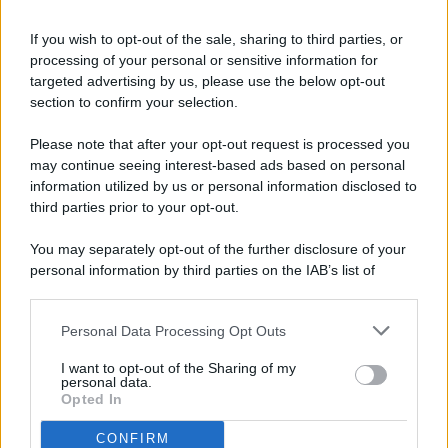
If you wish to opt-out of the sale, sharing to third parties, or
processing of your personal or sensitive information for
targeted advertising by us, please use the below opt-out
© 2026 - Pianeta Design - P.IVA 04827280654 - Testata
section to confirm your selection.
Registrata Al Tribunale Di Nocera Inferiore N. 8/2020 - RG N.
1336/2020
Please note that after your opt-out request is processed you
ISCRIZIONE AL ROC N. 35792 – ISCRITTA ALL’ANSO
may continue seeing interest-based ads based on personal
(ASSOCIAZIONE NAZIONALE STAMPA ONLINE)
information utilized by us or personal information disclosed to
third parties prior to your opt-out.
PRIVACY E NOTIFICHE
You may separately opt-out of the further disclosure of your
personal information by third parties on the IAB’s list of
PREFERENZE PRIVACY
downstream participants.
MAPPA DEL SITO
Personal Data Processing Opt Outs
This information may also be disclosed by us to third parties
on the IAB’s List of Downstream Participants that may further
I want to opt-out of the Sharing of my
disclose it to other third parties.
personal data.
Opted In
CONFIRM