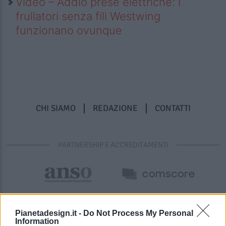
Video – Addio prese elettriche: i
frullatori senza fili Westwing
funzionano ovunque
CHI SIAMO
REDAZIONE
CONTATTI
PARTNERSHIP E ACCREDITAMENTI
Pianetadesign.it -
Do Not Process My Personal
Information