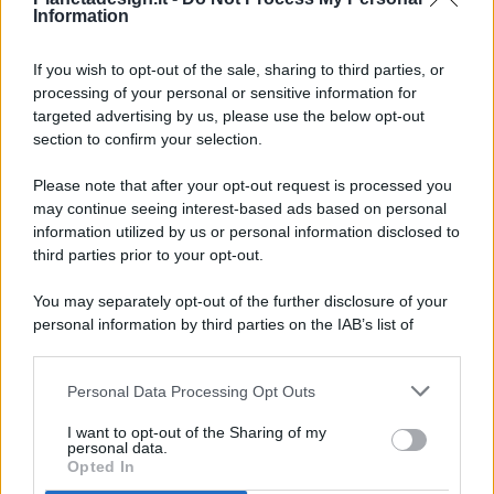
Information
If you wish to opt-out of the sale, sharing to third parties, or
processing of your personal or sensitive information for
targeted advertising by us, please use the below opt-out
© 2026 - Pianeta Design - P.IVA 04827280654 - Testata
section to confirm your selection.
Registrata Al Tribunale Di Nocera Inferiore N. 8/2020 - RG N.
1336/2020
Please note that after your opt-out request is processed you
ISCRIZIONE AL ROC N. 35792 – ISCRITTA ALL’ANSO
may continue seeing interest-based ads based on personal
(ASSOCIAZIONE NAZIONALE STAMPA ONLINE)
information utilized by us or personal information disclosed to
third parties prior to your opt-out.
PRIVACY E NOTIFICHE
You may separately opt-out of the further disclosure of your
personal information by third parties on the IAB’s list of
PREFERENZE PRIVACY
downstream participants.
MAPPA DEL SITO
Personal Data Processing Opt Outs
This information may also be disclosed by us to third parties
on the IAB’s List of Downstream Participants that may further
I want to opt-out of the Sharing of my
disclose it to other third parties.
personal data.
Opted In