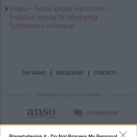
Video – Addio prese elettriche: i
frullatori senza fili Westwing
funzionano ovunque
CHI SIAMO
REDAZIONE
CONTATTI
PARTNERSHIP E ACCREDITAMENTI
Pianetadesign.it -
Do Not Process My Personal