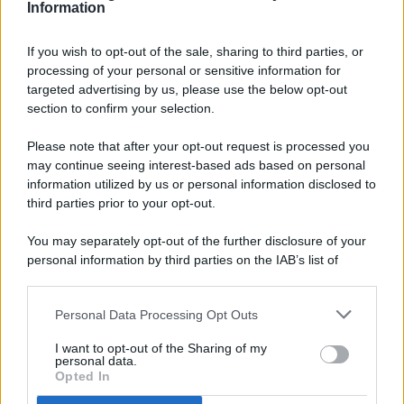
Information
If you wish to opt-out of the sale, sharing to third parties, or
processing of your personal or sensitive information for
targeted advertising by us, please use the below opt-out
© 2026 - Pianeta Design - P.IVA 04827280654 - Testata
section to confirm your selection.
Registrata Al Tribunale Di Nocera Inferiore N. 8/2020 - RG N.
1336/2020
Please note that after your opt-out request is processed you
ISCRIZIONE AL ROC N. 35792 – ISCRITTA ALL’ANSO
may continue seeing interest-based ads based on personal
(ASSOCIAZIONE NAZIONALE STAMPA ONLINE)
information utilized by us or personal information disclosed to
third parties prior to your opt-out.
PRIVACY E NOTIFICHE
You may separately opt-out of the further disclosure of your
personal information by third parties on the IAB’s list of
PREFERENZE PRIVACY
downstream participants.
MAPPA DEL SITO
Personal Data Processing Opt Outs
This information may also be disclosed by us to third parties
on the IAB’s List of Downstream Participants that may further
I want to opt-out of the Sharing of my
disclose it to other third parties.
personal data.
Opted In