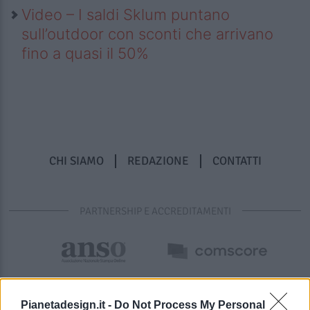
Video – I saldi Sklum puntano
sull’outdoor con sconti che arrivano
fino a quasi il 50%
CHI SIAMO
REDAZIONE
CONTATTI
PARTNERSHIP E ACCREDITAMENTI
Pianetadesign.it -
Do Not Process My Personal