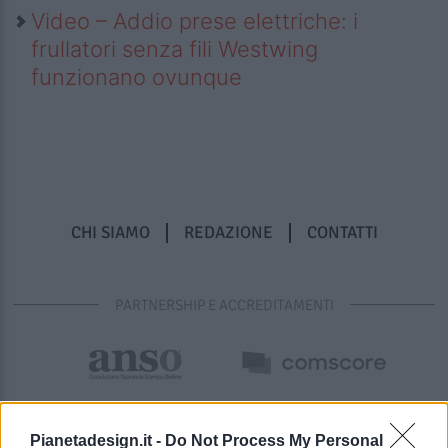
Video – Addio prese elettriche: i
frullatori senza fili Westwing
funzionano ovunque
CHI SIAMO
REDAZIONE
CONTATTI
PARTNERSHIP E ACCREDITAMENTI
Pianetadesign.it -
Do Not Process My Personal