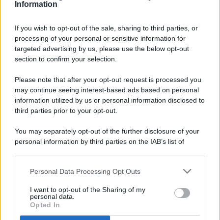
Information
If you wish to opt-out of the sale, sharing to third parties, or
processing of your personal or sensitive information for
targeted advertising by us, please use the below opt-out
© 2026 - Pianeta Design - P.IVA 04827280654 - Testata
section to confirm your selection.
Registrata Al Tribunale Di Nocera Inferiore N. 8/2020 - RG N.
1336/2020
Please note that after your opt-out request is processed you
ISCRIZIONE AL ROC N. 35792 – ISCRITTA ALL’ANSO
may continue seeing interest-based ads based on personal
(ASSOCIAZIONE NAZIONALE STAMPA ONLINE)
information utilized by us or personal information disclosed to
third parties prior to your opt-out.
PRIVACY E NOTIFICHE
You may separately opt-out of the further disclosure of your
personal information by third parties on the IAB’s list of
PREFERENZE PRIVACY
downstream participants.
MAPPA DEL SITO
Personal Data Processing Opt Outs
This information may also be disclosed by us to third parties
on the IAB’s List of Downstream Participants that may further
I want to opt-out of the Sharing of my
disclose it to other third parties.
personal data.
Opted In