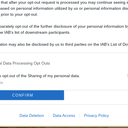
 that after your opt-out request is processed you may continue seeing i
L
ased on personal information utilized by us or personal information dis
 prior to your opt-out.
rately opt-out of the further disclosure of your personal information by
M
he IAB’s list of downstream participants.
ab
tion may also be disclosed by us to third parties on the IAB’s List of 
di
 that may further disclose it to other third parties.
Vi
l Data Processing Opt Outs
so
co
o opt-out of the Sharing of my personal data.
pu
In
Av
CONFIRM
po
Ka
Data Deletion
Data Access
Privacy Policy
st