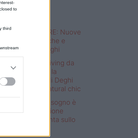
nterest-
o sapevi che...
closed to
 third
ODERNO ABITARE: Nuove
itudini domestiche e
Downstream
namismo dei luoghi
deo – Avere un living da
gno è possibile: la
llezione Karan di Deghi
nta sullo stile natural chic
ere un living da sogno è
ssibile: la collezione
ran di Deghi punta sullo
ile natural chic