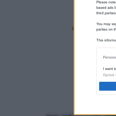
Please note
based ads b
third parties
You may sepa
parties on t
This informa
Participants
Persona
I want t
Opted 