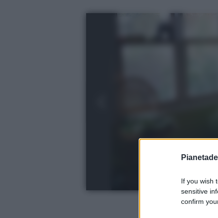
Pianetades
If you wish 
sensitive in
confirm your