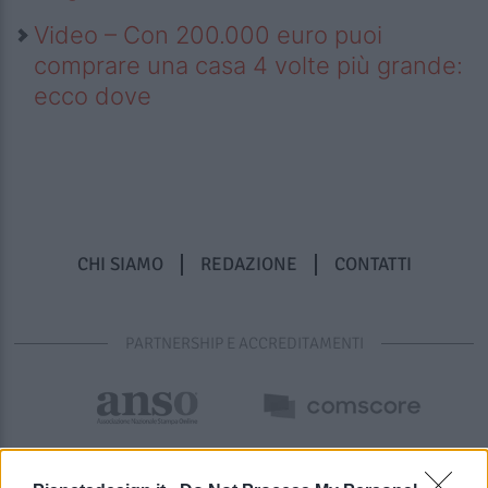
Video – Con 200.000 euro puoi
comprare una casa 4 volte più grande:
ecco dove
CHI SIAMO
REDAZIONE
CONTATTI
PARTNERSHIP E ACCREDITAMENTI