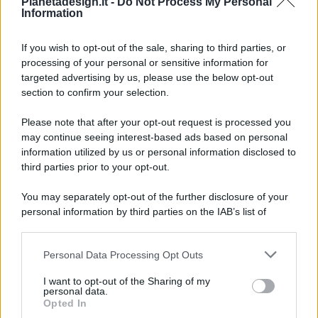
Pianetadesign.it -
Do Not Process My Personal
Information
If you wish to opt-out of the sale, sharing to third parties, or
processing of your personal or sensitive information for
targeted advertising by us, please use the below opt-out
© 2026 - Pianeta Design - P.IVA 04827280654 - Testata
section to confirm your selection.
Registrata Al Tribunale Di Nocera Inferiore N. 8/2020 - RG N.
1336/2020
Please note that after your opt-out request is processed you
ISCRIZIONE AL ROC N. 35792 – ISCRITTA ALL’ANSO
may continue seeing interest-based ads based on personal
(ASSOCIAZIONE NAZIONALE STAMPA ONLINE)
information utilized by us or personal information disclosed to
third parties prior to your opt-out.
PRIVACY E NOTIFICHE
You may separately opt-out of the further disclosure of your
personal information by third parties on the IAB’s list of
PREFERENZE PRIVACY
downstream participants.
MAPPA DEL SITO
Personal Data Processing Opt Outs
This information may also be disclosed by us to third parties
on the IAB’s List of Downstream Participants that may further
I want to opt-out of the Sharing of my
disclose it to other third parties.
personal data.
Opted In