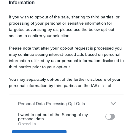
Information
If you wish to opt-out of the sale, sharing to third parties, or
processing of your personal or sensitive information for
targeted advertising by us, please use the below opt-out
© 2026 - Pianeta Design - P.IVA 04827280654 - Testata
section to confirm your selection.
Registrata Al Tribunale Di Nocera Inferiore N. 8/2020 - RG N.
1336/2020
Please note that after your opt-out request is processed you
ISCRIZIONE AL ROC N. 35792 – ISCRITTA ALL’ANSO
may continue seeing interest-based ads based on personal
(ASSOCIAZIONE NAZIONALE STAMPA ONLINE)
information utilized by us or personal information disclosed to
third parties prior to your opt-out.
PRIVACY E NOTIFICHE
You may separately opt-out of the further disclosure of your
personal information by third parties on the IAB’s list of
PREFERENZE PRIVACY
downstream participants.
MAPPA DEL SITO
Personal Data Processing Opt Outs
This information may also be disclosed by us to third parties
on the IAB’s List of Downstream Participants that may further
I want to opt-out of the Sharing of my
disclose it to other third parties.
personal data.
Opted In