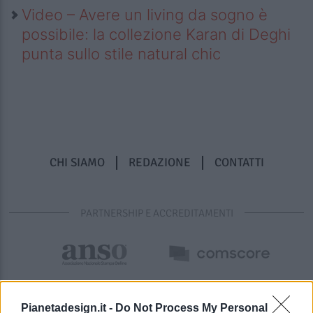
Video – Avere un living da sogno è
possibile: la collezione Karan di Deghi
punta sullo stile natural chic
CHI SIAMO
REDAZIONE
CONTATTI
PARTNERSHIP E ACCREDITAMENTI
Pianetadesign.it -
Do Not Process My Personal