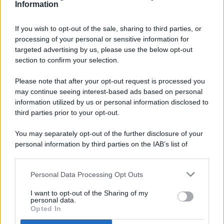
Information
If you wish to opt-out of the sale, sharing to third parties, or
processing of your personal or sensitive information for
targeted advertising by us, please use the below opt-out
© 2026 - Pianeta Design - P.IVA 04827280654 - Testata
section to confirm your selection.
Registrata Al Tribunale Di Nocera Inferiore N. 8/2020 - RG N.
1336/2020
Please note that after your opt-out request is processed you
ISCRIZIONE AL ROC N. 35792 – ISCRITTA ALL’ANSO
may continue seeing interest-based ads based on personal
(ASSOCIAZIONE NAZIONALE STAMPA ONLINE)
information utilized by us or personal information disclosed to
third parties prior to your opt-out.
PRIVACY E NOTIFICHE
You may separately opt-out of the further disclosure of your
personal information by third parties on the IAB’s list of
PREFERENZE PRIVACY
downstream participants.
MAPPA DEL SITO
Personal Data Processing Opt Outs
This information may also be disclosed by us to third parties
on the IAB’s List of Downstream Participants that may further
I want to opt-out of the Sharing of my
disclose it to other third parties.
personal data.
Opted In