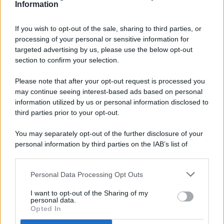
Information
If you wish to opt-out of the sale, sharing to third parties, or
processing of your personal or sensitive information for
targeted advertising by us, please use the below opt-out
© 2026 - Pianeta Design - P.IVA 04827280654 - Testata
section to confirm your selection.
Registrata Al Tribunale Di Nocera Inferiore N. 8/2020 - RG N.
1336/2020
Please note that after your opt-out request is processed you
ISCRIZIONE AL ROC N. 35792 – ISCRITTA ALL’ANSO
may continue seeing interest-based ads based on personal
(ASSOCIAZIONE NAZIONALE STAMPA ONLINE)
information utilized by us or personal information disclosed to
third parties prior to your opt-out.
PRIVACY E NOTIFICHE
You may separately opt-out of the further disclosure of your
personal information by third parties on the IAB’s list of
PREFERENZE PRIVACY
downstream participants.
MAPPA DEL SITO
Personal Data Processing Opt Outs
This information may also be disclosed by us to third parties
on the IAB’s List of Downstream Participants that may further
I want to opt-out of the Sharing of my
disclose it to other third parties.
personal data.
Opted In