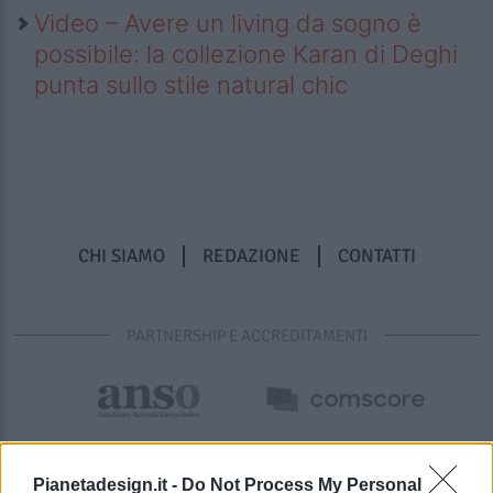
Video – Avere un living da sogno è
possibile: la collezione Karan di Deghi
punta sullo stile natural chic
CHI SIAMO
REDAZIONE
CONTATTI
PARTNERSHIP E ACCREDITAMENTI
Pianetadesign.it -
Do Not Process My Personal