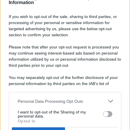
Information
If you wish to opt-out of the sale, sharing to third parties, or
processing of your personal or sensitive information for
targeted advertising by us, please use the below opt-out
© 2026 - Pianeta Design - P.IVA 04827280654 - Testata
section to confirm your selection.
Registrata Al Tribunale Di Nocera Inferiore N. 8/2020 - RG N.
1336/2020
Please note that after your opt-out request is processed you
ISCRIZIONE AL ROC N. 35792 – ISCRITTA ALL’ANSO
may continue seeing interest-based ads based on personal
(ASSOCIAZIONE NAZIONALE STAMPA ONLINE)
information utilized by us or personal information disclosed to
third parties prior to your opt-out.
PRIVACY E NOTIFICHE
You may separately opt-out of the further disclosure of your
personal information by third parties on the IAB’s list of
PREFERENZE PRIVACY
downstream participants.
MAPPA DEL SITO
Personal Data Processing Opt Outs
This information may also be disclosed by us to third parties
on the IAB’s List of Downstream Participants that may further
I want to opt-out of the Sharing of my
disclose it to other third parties.
personal data.
Opted In