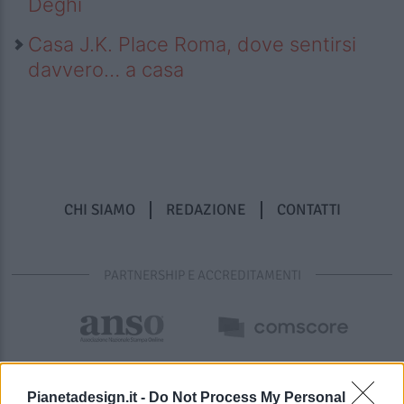
Deghi
Casa J.K. Place Roma, dove sentirsi
davvero… a casa
CHI SIAMO
REDAZIONE
CONTATTI
PARTNERSHIP E ACCREDITAMENTI
Pianetadesign.it -
Do Not Process My Personal