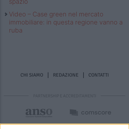
spazio
Video – Case green nel mercato
immobiliare: in questa regione vanno a
ruba
CHI SIAMO
REDAZIONE
CONTATTI
PARTNERSHIP E ACCREDITAMENTI