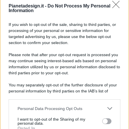
Pianetadesign.it -
Do Not Process My Personal
Information
If you wish to opt-out of the sale, sharing to third parties, or
processing of your personal or sensitive information for
targeted advertising by us, please use the below opt-out
© 2026 - Pianeta Design - P.IVA 04827280654 - Testata
section to confirm your selection.
Registrata Al Tribunale Di Nocera Inferiore N. 8/2020 - RG N.
1336/2020
Please note that after your opt-out request is processed you
ISCRIZIONE AL ROC N. 35792 – ISCRITTA ALL’ANSO
may continue seeing interest-based ads based on personal
(ASSOCIAZIONE NAZIONALE STAMPA ONLINE)
information utilized by us or personal information disclosed to
third parties prior to your opt-out.
PRIVACY E NOTIFICHE
You may separately opt-out of the further disclosure of your
personal information by third parties on the IAB’s list of
PREFERENZE PRIVACY
downstream participants.
MAPPA DEL SITO
Personal Data Processing Opt Outs
This information may also be disclosed by us to third parties
on the IAB’s List of Downstream Participants that may further
I want to opt-out of the Sharing of my
disclose it to other third parties.
personal data.
Opted In