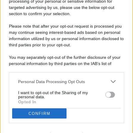
processing of your personal or sensitive information for
targeted advertising by us, please use the below opt-out
© 2026 - Pianeta Design - P.IVA 04827280654 - Testata
section to confirm your selection.
Registrata Al Tribunale Di Nocera Inferiore N. 8/2020 - RG N.
1336/2020
Please note that after your opt-out request is processed you
ISCRIZIONE AL ROC N. 35792 – ISCRITTA ALL’ANSO
may continue seeing interest-based ads based on personal
(ASSOCIAZIONE NAZIONALE STAMPA ONLINE)
information utilized by us or personal information disclosed to
third parties prior to your opt-out.
PRIVACY E NOTIFICHE
You may separately opt-out of the further disclosure of your
personal information by third parties on the IAB’s list of
PREFERENZE PRIVACY
downstream participants.
MAPPA DEL SITO
Personal Data Processing Opt Outs
This information may also be disclosed by us to third parties
on the IAB’s List of Downstream Participants that may further
I want to opt-out of the Sharing of my
disclose it to other third parties.
personal data.
Opted In
CONFIRM