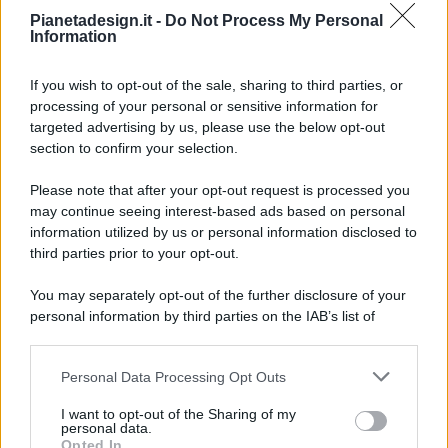
Pianetadesign.it -
Do Not Process My Personal
Information
If you wish to opt-out of the sale, sharing to third parties, or
processing of your personal or sensitive information for
targeted advertising by us, please use the below opt-out
© 2026 - Pianeta Design - P.IVA 04827280654 - Testata
section to confirm your selection.
Registrata Al Tribunale Di Nocera Inferiore N. 8/2020 - RG N.
1336/2020
Please note that after your opt-out request is processed you
ISCRIZIONE AL ROC N. 35792 – ISCRITTA ALL’ANSO
may continue seeing interest-based ads based on personal
(ASSOCIAZIONE NAZIONALE STAMPA ONLINE)
information utilized by us or personal information disclosed to
third parties prior to your opt-out.
PRIVACY E NOTIFICHE
You may separately opt-out of the further disclosure of your
personal information by third parties on the IAB’s list of
PREFERENZE PRIVACY
downstream participants.
MAPPA DEL SITO
Personal Data Processing Opt Outs
This information may also be disclosed by us to third parties
on the IAB’s List of Downstream Participants that may further
I want to opt-out of the Sharing of my
disclose it to other third parties.
personal data.
Opted In