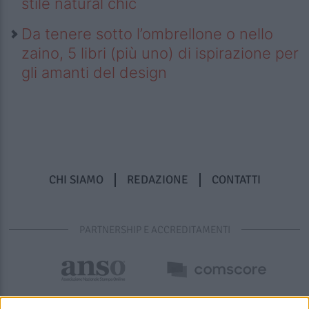
stile natural chic
Da tenere sotto l’ombrellone o nello
zaino, 5 libri (più uno) di ispirazione per
gli amanti del design
CHI SIAMO
REDAZIONE
CONTATTI
PARTNERSHIP E ACCREDITAMENTI