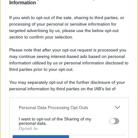
Information
If you wish to opt-out of the sale, sharing to third parties, or
processing of your personal or sensitive information for
targeted advertising by us, please use the below opt-out
© 2026 - Pianeta Design - P.IVA 04827280654 - Testata
section to confirm your selection.
Registrata Al Tribunale Di Nocera Inferiore N. 8/2020 - RG N.
1336/2020
Please note that after your opt-out request is processed you
ISCRIZIONE AL ROC N. 35792 – ISCRITTA ALL’ANSO
may continue seeing interest-based ads based on personal
(ASSOCIAZIONE NAZIONALE STAMPA ONLINE)
information utilized by us or personal information disclosed to
third parties prior to your opt-out.
PRIVACY E NOTIFICHE
You may separately opt-out of the further disclosure of your
personal information by third parties on the IAB’s list of
PREFERENZE PRIVACY
downstream participants.
MAPPA DEL SITO
Personal Data Processing Opt Outs
This information may also be disclosed by us to third parties
on the IAB’s List of Downstream Participants that may further
I want to opt-out of the Sharing of my
disclose it to other third parties.
personal data.
Opted In