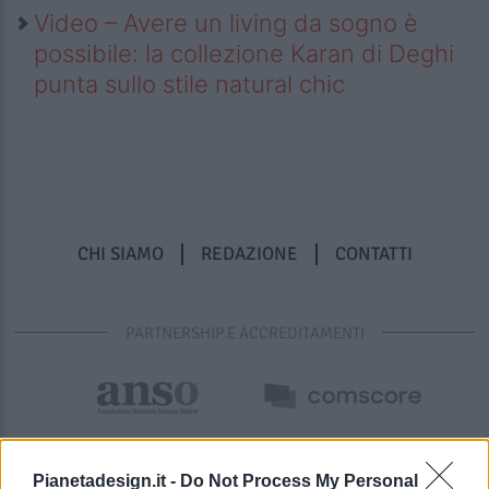
Video – Avere un living da sogno è
possibile: la collezione Karan di Deghi
punta sullo stile natural chic
CHI SIAMO
REDAZIONE
CONTATTI
PARTNERSHIP E ACCREDITAMENTI
Pianetadesign.it -
Do Not Process My Personal