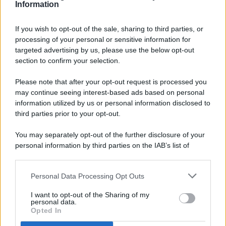
Information
If you wish to opt-out of the sale, sharing to third parties, or
processing of your personal or sensitive information for
targeted advertising by us, please use the below opt-out
© 2026 - Pianeta Design - P.IVA 04827280654 - Testata
section to confirm your selection.
Registrata Al Tribunale Di Nocera Inferiore N. 8/2020 - RG N.
1336/2020
Please note that after your opt-out request is processed you
ISCRIZIONE AL ROC N. 35792 – ISCRITTA ALL’ANSO
may continue seeing interest-based ads based on personal
(ASSOCIAZIONE NAZIONALE STAMPA ONLINE)
information utilized by us or personal information disclosed to
third parties prior to your opt-out.
PRIVACY E NOTIFICHE
You may separately opt-out of the further disclosure of your
personal information by third parties on the IAB’s list of
PREFERENZE PRIVACY
downstream participants.
MAPPA DEL SITO
Personal Data Processing Opt Outs
This information may also be disclosed by us to third parties
on the IAB’s List of Downstream Participants that may further
I want to opt-out of the Sharing of my
disclose it to other third parties.
personal data.
Opted In