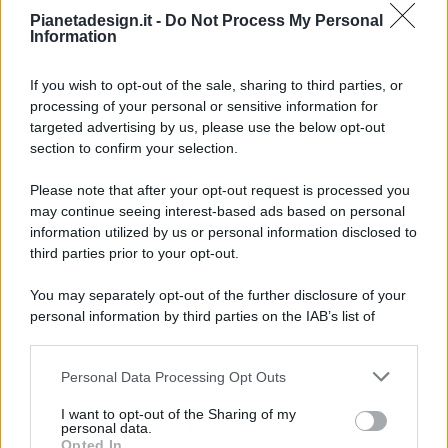
Pianetadesign.it -
Do Not Process My Personal
Information
If you wish to opt-out of the sale, sharing to third parties, or
processing of your personal or sensitive information for
targeted advertising by us, please use the below opt-out
© 2026 - Pianeta Design - P.IVA 04827280654 - Testata
section to confirm your selection.
Registrata Al Tribunale Di Nocera Inferiore N. 8/2020 - RG N.
1336/2020
Please note that after your opt-out request is processed you
ISCRIZIONE AL ROC N. 35792 – ISCRITTA ALL’ANSO
may continue seeing interest-based ads based on personal
(ASSOCIAZIONE NAZIONALE STAMPA ONLINE)
information utilized by us or personal information disclosed to
third parties prior to your opt-out.
PRIVACY E NOTIFICHE
You may separately opt-out of the further disclosure of your
personal information by third parties on the IAB’s list of
PREFERENZE PRIVACY
downstream participants.
MAPPA DEL SITO
Personal Data Processing Opt Outs
This information may also be disclosed by us to third parties
on the IAB’s List of Downstream Participants that may further
I want to opt-out of the Sharing of my
disclose it to other third parties.
personal data.
Opted In