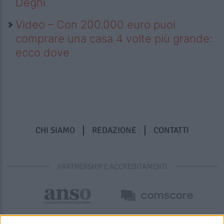
Deghi
Video – Con 200.000 euro puoi
comprare una casa 4 volte più grande:
ecco dove
CHI SIAMO
REDAZIONE
CONTATTI
PARTNERSHIP E ACCREDITAMENTI