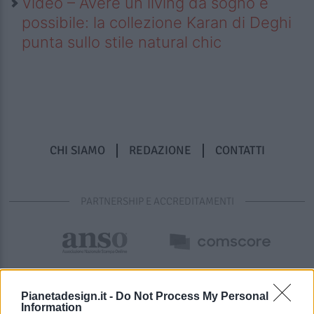
Video – Avere un living da sogno è
possibile: la collezione Karan di Deghi
punta sullo stile natural chic
CHI SIAMO
REDAZIONE
CONTATTI
PARTNERSHIP E ACCREDITAMENTI
Pianetadesign.it -
Do Not Process My Personal
Information