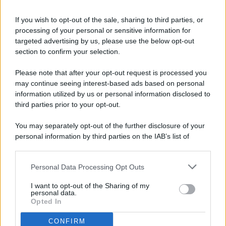
If you wish to opt-out of the sale, sharing to third parties, or
processing of your personal or sensitive information for
targeted advertising by us, please use the below opt-out
© 2026 - Pianeta Design - P.IVA 04827280654 - Testata
section to confirm your selection.
Registrata Al Tribunale Di Nocera Inferiore N. 8/2020 - RG N.
1336/2020
Please note that after your opt-out request is processed you
ISCRIZIONE AL ROC N. 35792 – ISCRITTA ALL’ANSO
may continue seeing interest-based ads based on personal
(ASSOCIAZIONE NAZIONALE STAMPA ONLINE)
information utilized by us or personal information disclosed to
third parties prior to your opt-out.
PRIVACY E NOTIFICHE
You may separately opt-out of the further disclosure of your
personal information by third parties on the IAB’s list of
PREFERENZE PRIVACY
downstream participants.
MAPPA DEL SITO
Personal Data Processing Opt Outs
This information may also be disclosed by us to third parties
on the IAB’s List of Downstream Participants that may further
I want to opt-out of the Sharing of my
disclose it to other third parties.
personal data.
Opted In
CONFIRM