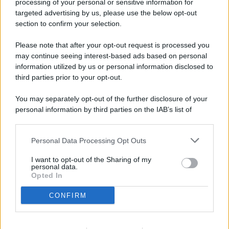
processing of your personal or sensitive information for
targeted advertising by us, please use the below opt-out
© 2026 - Pianeta Design - P.IVA 04827280654 - Testata
section to confirm your selection.
Registrata Al Tribunale Di Nocera Inferiore N. 8/2020 - RG N.
1336/2020
Please note that after your opt-out request is processed you
ISCRIZIONE AL ROC N. 35792 – ISCRITTA ALL’ANSO
may continue seeing interest-based ads based on personal
(ASSOCIAZIONE NAZIONALE STAMPA ONLINE)
information utilized by us or personal information disclosed to
third parties prior to your opt-out.
PRIVACY E NOTIFICHE
You may separately opt-out of the further disclosure of your
personal information by third parties on the IAB’s list of
PREFERENZE PRIVACY
downstream participants.
MAPPA DEL SITO
Personal Data Processing Opt Outs
This information may also be disclosed by us to third parties
on the IAB’s List of Downstream Participants that may further
I want to opt-out of the Sharing of my
disclose it to other third parties.
personal data.
Opted In
CONFIRM