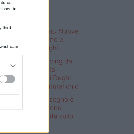
nterest-
o sapevi che...
closed to
 third
ODERNO ABITARE: Nuove
itudini domestiche e
Downstream
namismo dei luoghi
deo – Avere un living da
gno è possibile: la
llezione Karan di Deghi
nta sullo stile natural chic
ere un living da sogno è
ssibile: la collezione
ran di Deghi punta sullo
ile natural chic