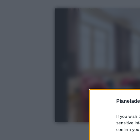
Pianetades
If you wish 
sensitive in
confirm your