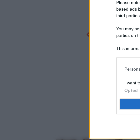
Please note
based ads b
third parties
You may sepa
parties on t
This informa
Participants
Persona
I want t
Opted 