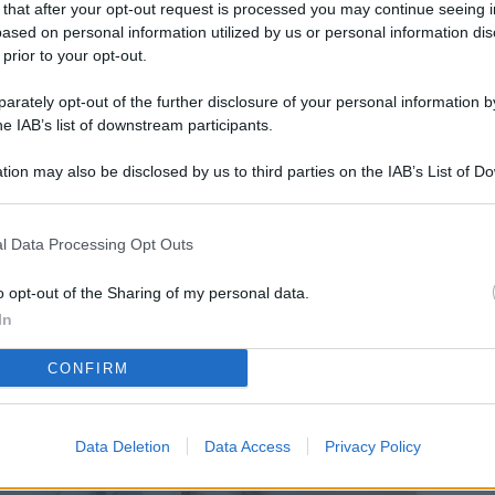
 that after your opt-out request is processed you may continue seeing i
L
ased on personal information utilized by us or personal information dis
 prior to your opt-out.
rately opt-out of the further disclosure of your personal information by
M
he IAB’s list of downstream participants.
ab
tion may also be disclosed by us to third parties on the IAB’s List of 
di
 that may further disclose it to other third parties.
Vi
l Data Processing Opt Outs
so
co
o opt-out of the Sharing of my personal data.
pu
In
Av
CONFIRM
po
Ka
Data Deletion
Data Access
Privacy Policy
st