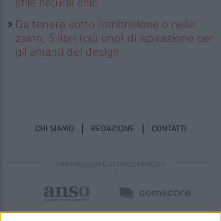
stile natural chic
Da tenere sotto l’ombrellone o nello
zaino, 5 libri (più uno) di ispirazione per
gli amanti del design
CHI SIAMO
REDAZIONE
CONTATTI
PARTNERSHIP E ACCREDITAMENTI