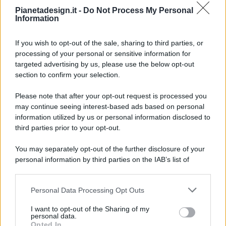
Pianetadesign.it -
Do Not Process My Personal
Information
If you wish to opt-out of the sale, sharing to third parties, or
processing of your personal or sensitive information for
targeted advertising by us, please use the below opt-out
© 2026 - Pianeta Design - P.IVA 04827280654 - Testata
section to confirm your selection.
Registrata Al Tribunale Di Nocera Inferiore N. 8/2020 - RG N.
1336/2020
Please note that after your opt-out request is processed you
ISCRIZIONE AL ROC N. 35792 – ISCRITTA ALL’ANSO
may continue seeing interest-based ads based on personal
(ASSOCIAZIONE NAZIONALE STAMPA ONLINE)
information utilized by us or personal information disclosed to
third parties prior to your opt-out.
PRIVACY E NOTIFICHE
You may separately opt-out of the further disclosure of your
personal information by third parties on the IAB’s list of
PREFERENZE PRIVACY
downstream participants.
MAPPA DEL SITO
Personal Data Processing Opt Outs
This information may also be disclosed by us to third parties
on the IAB’s List of Downstream Participants that may further
I want to opt-out of the Sharing of my
disclose it to other third parties.
personal data.
Opted In