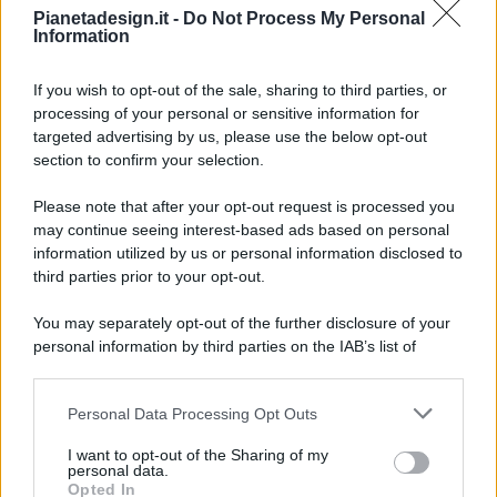
Pianetadesign.it -
Do Not Process My Personal
Information
If you wish to opt-out of the sale, sharing to third parties, or
processing of your personal or sensitive information for
targeted advertising by us, please use the below opt-out
© 2026 - Pianeta Design - P.IVA 04827280654 - Testata
section to confirm your selection.
Registrata Al Tribunale Di Nocera Inferiore N. 8/2020 - RG N.
1336/2020
Please note that after your opt-out request is processed you
ISCRIZIONE AL ROC N. 35792 – ISCRITTA ALL’ANSO
may continue seeing interest-based ads based on personal
(ASSOCIAZIONE NAZIONALE STAMPA ONLINE)
information utilized by us or personal information disclosed to
third parties prior to your opt-out.
PRIVACY E NOTIFICHE
You may separately opt-out of the further disclosure of your
personal information by third parties on the IAB’s list of
PREFERENZE PRIVACY
downstream participants.
MAPPA DEL SITO
Personal Data Processing Opt Outs
This information may also be disclosed by us to third parties
on the IAB’s List of Downstream Participants that may further
I want to opt-out of the Sharing of my
disclose it to other third parties.
personal data.
Opted In