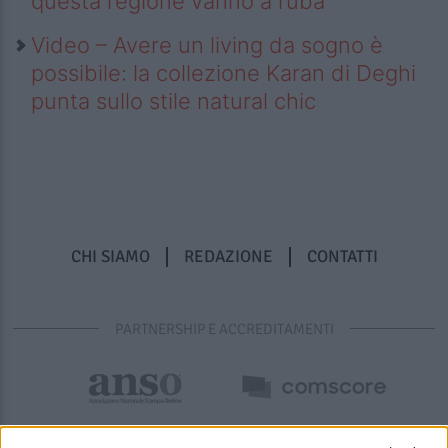
questa regione vanno a ruba
Video – Avere un living da sogno è
possibile: la collezione Karan di Deghi
punta sullo stile natural chic
CHI SIAMO
REDAZIONE
CONTATTI
PARTNERSHIP E ACCREDITAMENTI