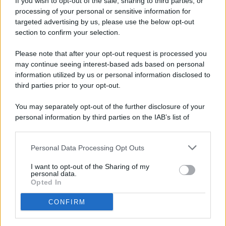
If you wish to opt-out of the sale, sharing to third parties, or
processing of your personal or sensitive information for
targeted advertising by us, please use the below opt-out
© 2026 - Pianeta Design - P.IVA 04827280654 - Testata
section to confirm your selection.
Registrata Al Tribunale Di Nocera Inferiore N. 8/2020 - RG N.
1336/2020
Please note that after your opt-out request is processed you
ISCRIZIONE AL ROC N. 35792 – ISCRITTA ALL’ANSO
may continue seeing interest-based ads based on personal
(ASSOCIAZIONE NAZIONALE STAMPA ONLINE)
information utilized by us or personal information disclosed to
third parties prior to your opt-out.
PRIVACY E NOTIFICHE
You may separately opt-out of the further disclosure of your
personal information by third parties on the IAB’s list of
PREFERENZE PRIVACY
downstream participants.
MAPPA DEL SITO
Personal Data Processing Opt Outs
This information may also be disclosed by us to third parties
on the IAB’s List of Downstream Participants that may further
I want to opt-out of the Sharing of my
disclose it to other third parties.
personal data.
Opted In
CONFIRM