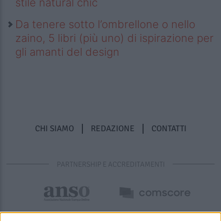
stile natural chic
Da tenere sotto l’ombrellone o nello
zaino, 5 libri (più uno) di ispirazione per
gli amanti del design
CHI SIAMO
REDAZIONE
CONTATTI
PARTNERSHIP E ACCREDITAMENTI