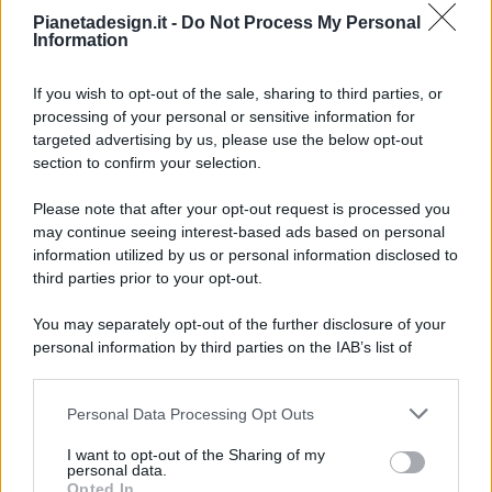
Pianetadesign.it -
Do Not Process My Personal
Information
If you wish to opt-out of the sale, sharing to third parties, or
processing of your personal or sensitive information for
targeted advertising by us, please use the below opt-out
© 2026 - Pianeta Design - P.IVA 04827280654 - Testata
section to confirm your selection.
Registrata Al Tribunale Di Nocera Inferiore N. 8/2020 - RG N.
1336/2020
Please note that after your opt-out request is processed you
ISCRIZIONE AL ROC N. 35792 – ISCRITTA ALL’ANSO
may continue seeing interest-based ads based on personal
(ASSOCIAZIONE NAZIONALE STAMPA ONLINE)
information utilized by us or personal information disclosed to
third parties prior to your opt-out.
PRIVACY E NOTIFICHE
You may separately opt-out of the further disclosure of your
personal information by third parties on the IAB’s list of
PREFERENZE PRIVACY
downstream participants.
MAPPA DEL SITO
Personal Data Processing Opt Outs
This information may also be disclosed by us to third parties
on the IAB’s List of Downstream Participants that may further
I want to opt-out of the Sharing of my
disclose it to other third parties.
personal data.
Opted In