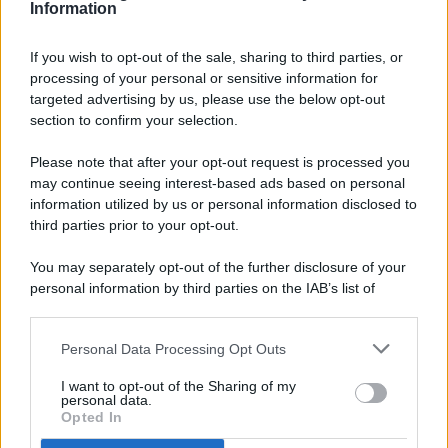
Information
If you wish to opt-out of the sale, sharing to third parties, or
processing of your personal or sensitive information for
targeted advertising by us, please use the below opt-out
© 2026 - Pianeta Design - P.IVA 04827280654 - Testata
section to confirm your selection.
Registrata Al Tribunale Di Nocera Inferiore N. 8/2020 - RG N.
1336/2020
Please note that after your opt-out request is processed you
ISCRIZIONE AL ROC N. 35792 – ISCRITTA ALL’ANSO
may continue seeing interest-based ads based on personal
(ASSOCIAZIONE NAZIONALE STAMPA ONLINE)
information utilized by us or personal information disclosed to
third parties prior to your opt-out.
PRIVACY E NOTIFICHE
You may separately opt-out of the further disclosure of your
personal information by third parties on the IAB’s list of
PREFERENZE PRIVACY
downstream participants.
MAPPA DEL SITO
Personal Data Processing Opt Outs
This information may also be disclosed by us to third parties
on the IAB’s List of Downstream Participants that may further
I want to opt-out of the Sharing of my
disclose it to other third parties.
personal data.
Opted In