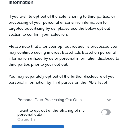
Information
If you wish to opt-out of the sale, sharing to third parties, or
processing of your personal or sensitive information for
targeted advertising by us, please use the below opt-out
© 2026 - Pianeta Design - P.IVA 04827280654 - Testata
section to confirm your selection.
Registrata Al Tribunale Di Nocera Inferiore N. 8/2020 - RG N.
1336/2020
Please note that after your opt-out request is processed you
ISCRIZIONE AL ROC N. 35792 – ISCRITTA ALL’ANSO
may continue seeing interest-based ads based on personal
(ASSOCIAZIONE NAZIONALE STAMPA ONLINE)
information utilized by us or personal information disclosed to
third parties prior to your opt-out.
PRIVACY E NOTIFICHE
You may separately opt-out of the further disclosure of your
personal information by third parties on the IAB’s list of
PREFERENZE PRIVACY
downstream participants.
MAPPA DEL SITO
Personal Data Processing Opt Outs
This information may also be disclosed by us to third parties
on the IAB’s List of Downstream Participants that may further
I want to opt-out of the Sharing of my
disclose it to other third parties.
personal data.
Opted In