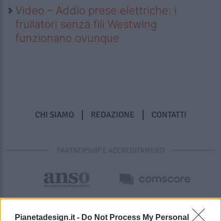
Video – Addio prese elettriche: i
frullatori senza fili Westwing
funzionano ovunque
CHI SIAMO
REDAZIONE
CONTATTI
PARTNERSHIP E ACCREDITAMENTI
Pianetadesign.it -
Do Not Process My Personal