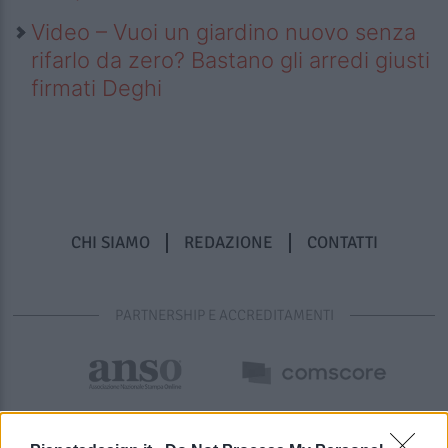
Video – Vuoi un giardino nuovo senza
rifarlo da zero? Bastano gli arredi giusti
firmati Deghi
CHI SIAMO
REDAZIONE
CONTATTI
PARTNERSHIP E ACCREDITAMENTI