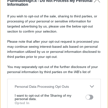
Pianetadesign.it -
Do Not Process My Personal
Information
If you wish to opt-out of the sale, sharing to third parties, or
processing of your personal or sensitive information for
targeted advertising by us, please use the below opt-out
© 2026 - Pianeta Design - P.IVA 04827280654 - Testata
section to confirm your selection.
Registrata Al Tribunale Di Nocera Inferiore N. 8/2020 - RG N.
1336/2020
Please note that after your opt-out request is processed you
ISCRIZIONE AL ROC N. 35792 – ISCRITTA ALL’ANSO
may continue seeing interest-based ads based on personal
(ASSOCIAZIONE NAZIONALE STAMPA ONLINE)
information utilized by us or personal information disclosed to
third parties prior to your opt-out.
PRIVACY E NOTIFICHE
You may separately opt-out of the further disclosure of your
personal information by third parties on the IAB’s list of
PREFERENZE PRIVACY
downstream participants.
MAPPA DEL SITO
Personal Data Processing Opt Outs
This information may also be disclosed by us to third parties
on the IAB’s List of Downstream Participants that may further
I want to opt-out of the Sharing of my
disclose it to other third parties.
personal data.
Opted In