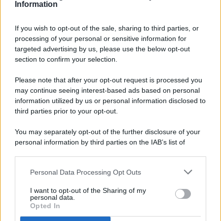
Information
If you wish to opt-out of the sale, sharing to third parties, or
processing of your personal or sensitive information for
targeted advertising by us, please use the below opt-out
© 2026 - Pianeta Design - P.IVA 04827280654 - Testata
section to confirm your selection.
Registrata Al Tribunale Di Nocera Inferiore N. 8/2020 - RG N.
1336/2020
Please note that after your opt-out request is processed you
ISCRIZIONE AL ROC N. 35792 – ISCRITTA ALL’ANSO
may continue seeing interest-based ads based on personal
(ASSOCIAZIONE NAZIONALE STAMPA ONLINE)
information utilized by us or personal information disclosed to
third parties prior to your opt-out.
PRIVACY E NOTIFICHE
You may separately opt-out of the further disclosure of your
personal information by third parties on the IAB’s list of
PREFERENZE PRIVACY
downstream participants.
MAPPA DEL SITO
Personal Data Processing Opt Outs
This information may also be disclosed by us to third parties
on the IAB’s List of Downstream Participants that may further
I want to opt-out of the Sharing of my
disclose it to other third parties.
personal data.
Opted In