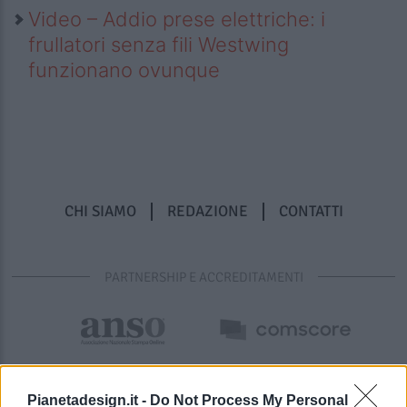
Video – Addio prese elettriche: i
frullatori senza fili Westwing
funzionano ovunque
CHI SIAMO
REDAZIONE
CONTATTI
PARTNERSHIP E ACCREDITAMENTI
Pianetadesign.it -
Do Not Process My Personal