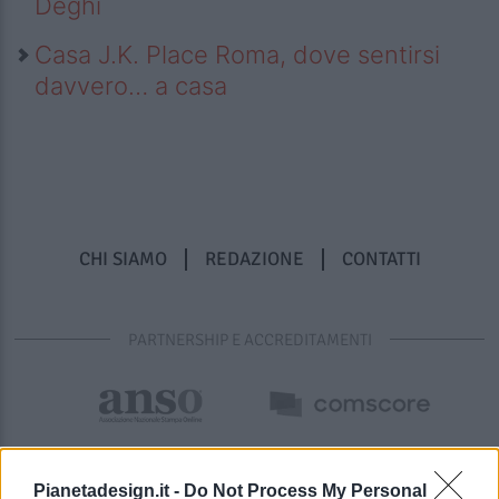
Deghi
Casa J.K. Place Roma, dove sentirsi
davvero… a casa
CHI SIAMO
REDAZIONE
CONTATTI
PARTNERSHIP E ACCREDITAMENTI
Pianetadesign.it -
Do Not Process My Personal