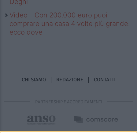
Deghi
Video – Con 200.000 euro puoi
comprare una casa 4 volte più grande:
ecco dove
CHI SIAMO
REDAZIONE
CONTATTI
PARTNERSHIP E ACCREDITAMENTI