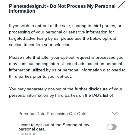
Pianetadesign.it -
Do Not Process My Personal
Information
If you wish to opt-out of the sale, sharing to third parties, or
processing of your personal or sensitive information for
targeted advertising by us, please use the below opt-out
© 2026 - Pianeta Design - P.IVA 04827280654 - Testata
section to confirm your selection.
Registrata Al Tribunale Di Nocera Inferiore N. 8/2020 - RG N.
1336/2020
Please note that after your opt-out request is processed you
ISCRIZIONE AL ROC N. 35792 – ISCRITTA ALL’ANSO
may continue seeing interest-based ads based on personal
(ASSOCIAZIONE NAZIONALE STAMPA ONLINE)
information utilized by us or personal information disclosed to
third parties prior to your opt-out.
PRIVACY E NOTIFICHE
You may separately opt-out of the further disclosure of your
personal information by third parties on the IAB’s list of
PREFERENZE PRIVACY
downstream participants.
MAPPA DEL SITO
Personal Data Processing Opt Outs
This information may also be disclosed by us to third parties
on the IAB’s List of Downstream Participants that may further
I want to opt-out of the Sharing of my
disclose it to other third parties.
personal data.
Opted In