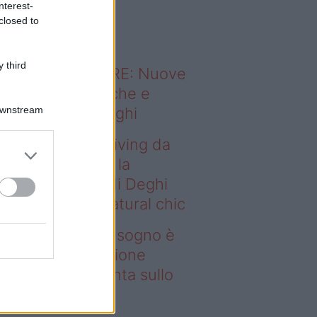
nterest-
o sapevi che...
closed to
 third
ODERNO ABITARE: Nuove
itudini domestiche e
Downstream
namismo dei luoghi
deo – Avere un living da
gno è possibile: la
llezione Karan di Deghi
nta sullo stile natural chic
ere un living da sogno è
ssibile: la collezione
ran di Deghi punta sullo
ile natural chic