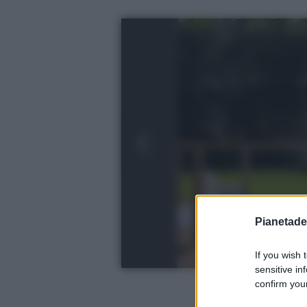
Pianetades
If you wish 
sensitive in
confirm your