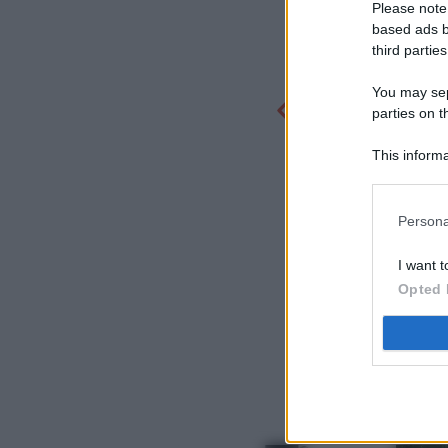
Please note
based ads b
third parties
You may sepa
parties on t
This informa
Participants
Persona
I want t
Opted 