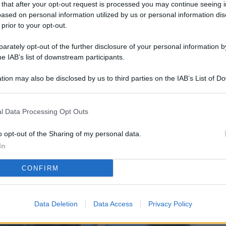
 that after your opt-out request is processed you may continue seeing i
L
ased on personal information utilized by us or personal information dis
 prior to your opt-out.
rately opt-out of the further disclosure of your personal information by
M
he IAB’s list of downstream participants.
ab
tion may also be disclosed by us to third parties on the IAB’s List of 
di
 that may further disclose it to other third parties.
Vi
l Data Processing Opt Outs
so
co
o opt-out of the Sharing of my personal data.
pu
In
Av
CONFIRM
po
Ka
Data Deletion
Data Access
Privacy Policy
st