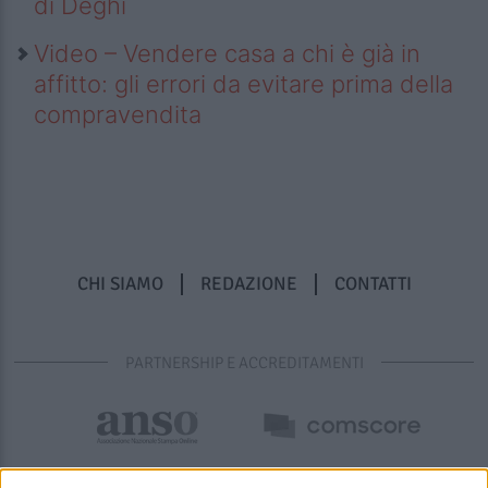
di Deghi
Video – Vendere casa a chi è già in
affitto: gli errori da evitare prima della
compravendita
CHI SIAMO
REDAZIONE
CONTATTI
PARTNERSHIP E ACCREDITAMENTI