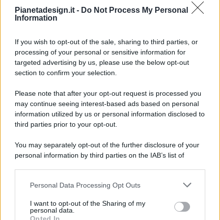
Pianetadesign.it -
Do Not Process My Personal
Information
If you wish to opt-out of the sale, sharing to third parties, or
processing of your personal or sensitive information for
targeted advertising by us, please use the below opt-out
© 2026 - Pianeta Design - P.IVA 04827280654 - Testata
section to confirm your selection.
Registrata Al Tribunale Di Nocera Inferiore N. 8/2020 - RG N.
1336/2020
Please note that after your opt-out request is processed you
ISCRIZIONE AL ROC N. 35792 – ISCRITTA ALL’ANSO
may continue seeing interest-based ads based on personal
(ASSOCIAZIONE NAZIONALE STAMPA ONLINE)
information utilized by us or personal information disclosed to
third parties prior to your opt-out.
PRIVACY E NOTIFICHE
You may separately opt-out of the further disclosure of your
personal information by third parties on the IAB’s list of
PREFERENZE PRIVACY
downstream participants.
MAPPA DEL SITO
Personal Data Processing Opt Outs
This information may also be disclosed by us to third parties
on the IAB’s List of Downstream Participants that may further
I want to opt-out of the Sharing of my
disclose it to other third parties.
personal data.
Opted In