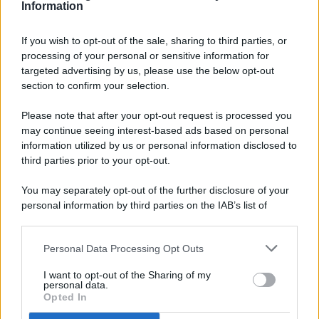
Information
If you wish to opt-out of the sale, sharing to third parties, or
processing of your personal or sensitive information for
targeted advertising by us, please use the below opt-out
© 2026 - Pianeta Design - P.IVA 04827280654 - Testata
section to confirm your selection.
Registrata Al Tribunale Di Nocera Inferiore N. 8/2020 - RG N.
1336/2020
Please note that after your opt-out request is processed you
ISCRIZIONE AL ROC N. 35792 – ISCRITTA ALL’ANSO
may continue seeing interest-based ads based on personal
(ASSOCIAZIONE NAZIONALE STAMPA ONLINE)
information utilized by us or personal information disclosed to
third parties prior to your opt-out.
PRIVACY E NOTIFICHE
You may separately opt-out of the further disclosure of your
personal information by third parties on the IAB’s list of
PREFERENZE PRIVACY
downstream participants.
MAPPA DEL SITO
Personal Data Processing Opt Outs
This information may also be disclosed by us to third parties
on the IAB’s List of Downstream Participants that may further
I want to opt-out of the Sharing of my
disclose it to other third parties.
personal data.
Opted In