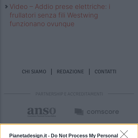
Video – Addio prese elettriche: i
frullatori senza fili Westwing
funzionano ovunque
CHI SIAMO
REDAZIONE
CONTATTI
PARTNERSHIP E ACCREDITAMENTI
Pianetadesign.it -
Do Not Process My Personal