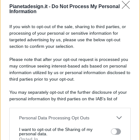
Pianetadesign.it -
Do Not Process My Personal
Information
If you wish to opt-out of the sale, sharing to third parties, or
processing of your personal or sensitive information for
targeted advertising by us, please use the below opt-out
© 2026 - Pianeta Design - P.IVA 04827280654 - Testata
section to confirm your selection.
Registrata Al Tribunale Di Nocera Inferiore N. 8/2020 - RG N.
1336/2020
Please note that after your opt-out request is processed you
ISCRIZIONE AL ROC N. 35792 – ISCRITTA ALL’ANSO
may continue seeing interest-based ads based on personal
(ASSOCIAZIONE NAZIONALE STAMPA ONLINE)
information utilized by us or personal information disclosed to
third parties prior to your opt-out.
PRIVACY E NOTIFICHE
You may separately opt-out of the further disclosure of your
personal information by third parties on the IAB’s list of
PREFERENZE PRIVACY
downstream participants.
MAPPA DEL SITO
Personal Data Processing Opt Outs
This information may also be disclosed by us to third parties
on the IAB’s List of Downstream Participants that may further
I want to opt-out of the Sharing of my
disclose it to other third parties.
personal data.
Opted In