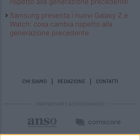
rispetto alla generazione precedente
Samsung presenta i nuovi Galaxy Z e
Watch: cosa cambia rispetto alla
generazione precedente
CHI SIAMO
REDAZIONE
CONTATTI
PARTNERSHIP E ACCREDITAMENTI